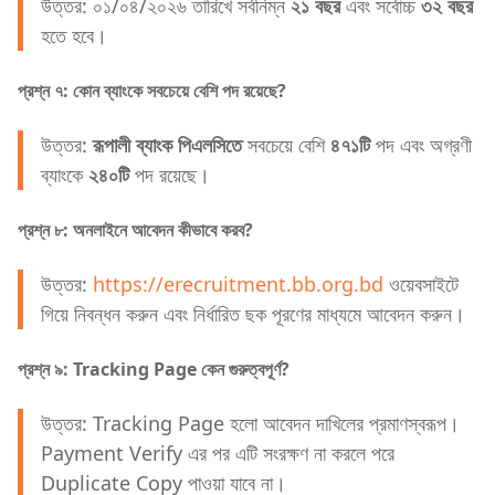
উত্তর: ০১/০৪/২০২৬ তারিখে সর্বনিম্ন
২১ বছর
এবং সর্বোচ্চ
৩২ বছর
হতে হবে।
প্রশ্ন ৭: কোন ব্যাংকে সবচেয়ে বেশি পদ রয়েছে?
উত্তর:
রূপালী ব্যাংক পিএলসিতে
সবচেয়ে বেশি
৪৭১টি
পদ এবং অগ্রণী
ব্যাংকে
২৪০টি
পদ রয়েছে।
প্রশ্ন ৮: অনলাইনে আবেদন কীভাবে করব?
উত্তর:
https://erecruitment.bb.org.bd
ওয়েবসাইটে
গিয়ে নিবন্ধন করুন এবং নির্ধারিত ছক পূরণের মাধ্যমে আবেদন করুন।
প্রশ্ন ৯: Tracking Page কেন গুরুত্বপূর্ণ?
উত্তর: Tracking Page হলো আবেদন দাখিলের প্রমাণস্বরূপ।
Payment Verify এর পর এটি সংরক্ষণ না করলে পরে
Duplicate Copy পাওয়া যাবে না।