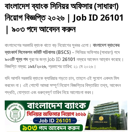
বাংলাদেশ ব্যাংক সিনিয়র অফিসার (সাধারণ)
নিয়োগ বিজ্ঞপ্তি ২০২৬ | Job ID 26101
| ৯০৩ পদে আবেদন করুন
বাংলাদেশের সরকারি ব্যাংক খাতে বড় নিয়োগের সুখবর এলো।
বাংলাদেশ ব্যাংকের
ব্যাংকার্স সিলেকশন কমিটি সচিবালয় (BSCS)
– সিনিয়র অফিসার (সাধারণ) পদে
৯০৩টি শূন্য পদ
পূরণের জন্য Job ID
26101
নম্বরে আবেদন আহ্বান করেছে।
বিজ্ঞপ্তি নম্বর:
১৯৪/২০২৬
, প্রকাশের তারিখ: ২১ মে ২০২৬।
যদি আপনি সরকারি ব্যাংকে ক্যারিয়ার গড়তে চান, তাহলে এই সুযোগ একদম মিস
করবেন না। এই পোস্টে আমরা সম্পূর্ণ নিয়োগ বিজ্ঞপ্তির বিস্তারিত তথ্য, আবেদন
পদ্ধতি, যোগ্যতা এবং গুরুত্বপূর্ণ তারিখ নিয়ে আলোচনা করব।