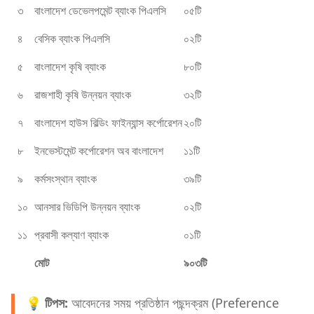
৩
বাংলাদেশ ডেভেলপমেন্ট ব্যাংক পিএলসি
০৫টি
৪
বেসিক ব্যাংক পিএলসি
০২টি
৫
বাংলাদেশ কৃষি ব্যাংক
৮০টি
৬
রাজশাহী কৃষি উন্নয়ন ব্যাংক
৩২টি
৭
বাংলাদেশ হাউস বিল্ডিং ফাইন্যান্স কর্পোরেশন
২০টি
৮
ইনভেস্টমেন্ট কর্পোরেশন অব বাংলাদেশ
১১টি
৯
কর্মসংস্থান ব্যাংক
৩৯টি
১০
আনসার ভিডিপি উন্নয়ন ব্যাংক
০২টি
১১
প্রবাসী কল্যাণ ব্যাংক
০১টি
মোট
৯০৩টি
💡 টিপস:
আবেদনের সময় প্রতিষ্ঠান পছন্দক্রম (Preference