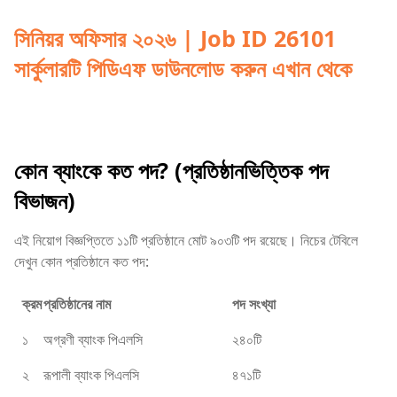
সিনিয়র অফিসার ২০২৬ | Job ID 26101
সার্কুলারটি পিডিএফ ডাউনলোড করুন এখান থেকে
কোন ব্যাংকে কত পদ? (প্রতিষ্ঠানভিত্তিক পদ
বিভাজন)
এই নিয়োগ বিজ্ঞপ্তিতে ১১টি প্রতিষ্ঠানে মোট ৯০৩টি পদ রয়েছে। নিচের টেবিলে
দেখুন কোন প্রতিষ্ঠানে কত পদ:
ক্রম
প্রতিষ্ঠানের নাম
পদ সংখ্যা
১
অগ্রণী ব্যাংক পিএলসি
২৪০টি
২
রূপালী ব্যাংক পিএলসি
৪৭১টি