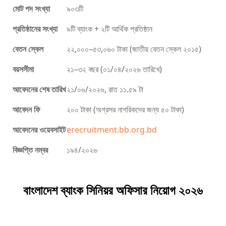
মোট পদ সংখ্যা
৯০৩টি
প্রতিষ্ঠানের সংখ্যা
৯টি ব্যাংক + ২টি আর্থিক প্রতিষ্ঠান
বেতন স্কেল
২২,০০০–৫৩,০৬০ টাকা (জাতীয় বেতন স্কেল ২০১৫)
বয়সসীমা
২১–৩২ বছর (০১/০৪/২০২৬ তারিখে)
আবেদনের শেষ তারিখ
২১/০৬/২০২৬, রাত ১১.৫৯ টা
আবেদন ফি
২০০ টাকা (অগ্রসর নাগরিকদের জন্য ৫০ টাকা)
আবেদনের ওয়েবসাইট
erecruitment.bb.org.bd
বিজ্ঞপ্তি নম্বর
১৯৪/২০২৬
বাংলাদেশ ব্যাংক সিনিয়র অফিসার নিয়োগ ২০২৬