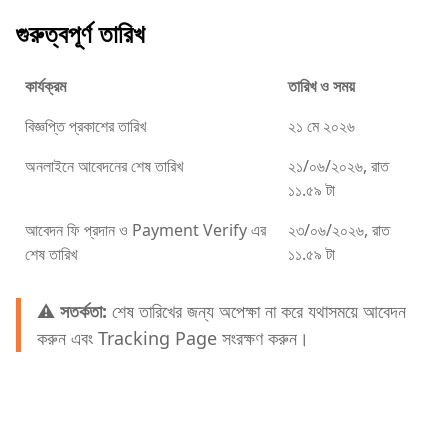
গুরুত্বপূর্ণ তারিখ
কার্যক্রম
তারিখ ও সময়
বিজ্ঞপ্তি প্রকাশের তারিখ
২১ মে ২০২৬
অনলাইনে আবেদনের শেষ তারিখ
২১/০৬/২০২৬, রাত
১১.৫৯ টা
আবেদন ফি প্রদান ও Payment Verify এর
২৩/০৬/২০২৬, রাত
শেষ তারিখ
১১.৫৯ টা
⚠️
সতর্কতা:
শেষ তারিখের জন্য অপেক্ষা না করে যথাসময়ে আবেদন
করুন এবং Tracking Page সংরক্ষণ করুন।