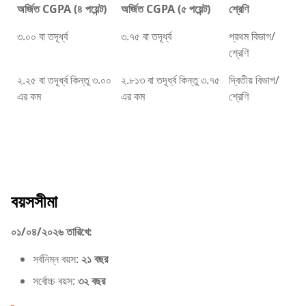
অর্জিত CGPA (৪ পয়েন্ট)
অর্জিত CGPA (৫ পয়েন্ট)
শ্রেণি
৩.০০ বা তদূর্ধ্ব
৩.৭৫ বা তদূর্ধ্ব
প্রথম বিভাগ/
শ্রেণি
২.২৫ বা তদূর্ধ্ব কিন্তু ৩.০০
২.৮১৩ বা তদূর্ধ্ব কিন্তু ৩.৭৫
দ্বিতীয় বিভাগ/
এর কম
এর কম
শ্রেণি
বয়সসীমা
০১/০৪/২০২৬ তারিখে:
সর্বনিম্ন বয়স:
২১ বছর
সর্বোচ্চ বয়স:
৩২ বছর