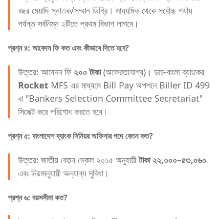
বছর মেয়াদি স্নাতক/সম্মান ডিগ্রি। মাধ্যমিক থেকে সর্বোচ্চ পর্যায়
পর্যন্ত সর্বনিম্ন ২টিতে প্রথম বিভাগ লাগবে।
প্রশ্ন ৪: আবেদন ফি কত এবং কীভাবে দিতে হবে?
উত্তর: আবেদন ফি
২০০ টাকা
(অফেরতযোগ্য)। ডাচ-বাংলা ব্যাংকের
Rocket
MFS এর মাধ্যমে Bill Pay অপশনে Biller ID 499
বা "Bankers Selection Committee Secretariat"
সিলেক্ট করে পরিশোধ করতে হবে।
প্রশ্ন ৫: বাংলাদেশ ব্যাংক সিনিয়র অফিসার পদে বেতন কত?
উত্তর: জাতীয় বেতন স্কেল ২০১৫ অনুযায়ী
টাকা ২২,০০০–৫৩,০৬০
এবং নিয়মানুযায়ী অন্যান্য সুবিধা।
প্রশ্ন ৬: বয়সসীমা কত?