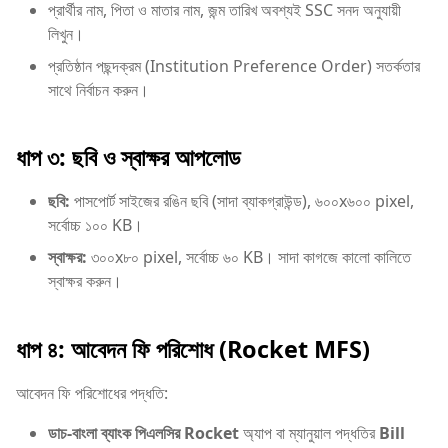
প্রার্থীর নাম, পিতা ও মাতার নাম, জন্ম তারিখ অবশ্যই SSC সনদ অনুযায়ী
লিখুন।
প্রতিষ্ঠান পছন্দক্রম (Institution Preference Order) সতর্কতার
সাথে নির্বাচন করুন।
ধাপ ৩: ছবি ও স্বাক্ষর আপলোড
ছবি:
পাসপোর্ট সাইজের রঙিন ছবি (সাদা ব্যাকগ্রাউন্ড), ৬০০x৬০০ pixel,
সর্বোচ্চ ১০০ KB।
স্বাক্ষর:
৩০০x৮০ pixel, সর্বোচ্চ ৬০ KB। সাদা কাগজে কালো কালিতে
স্বাক্ষর করুন।
ধাপ ৪: আবেদন ফি পরিশোধ (Rocket MFS)
আবেদন ফি পরিশোধের পদ্ধতি:
ডাচ-বাংলা ব্যাংক পিএলসির Rocket
অ্যাপ বা ম্যানুয়াল পদ্ধতির
Bill