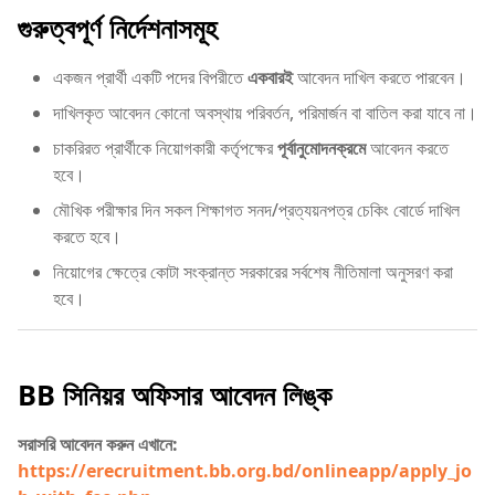
গুরুত্বপূর্ণ নির্দেশনাসমূহ
একজন প্রার্থী একটি পদের বিপরীতে
একবারই
আবেদন দাখিল করতে পারবেন।
দাখিলকৃত আবেদন কোনো অবস্থায় পরিবর্তন, পরিমার্জন বা বাতিল করা যাবে না।
চাকরিরত প্রার্থীকে নিয়োগকারী কর্তৃপক্ষের
পূর্বানুমোদনক্রমে
আবেদন করতে
হবে।
মৌখিক পরীক্ষার দিন সকল শিক্ষাগত সনদ/প্রত্যয়নপত্র চেকিং বোর্ডে দাখিল
করতে হবে।
নিয়োগের ক্ষেত্রে কোটা সংক্রান্ত সরকারের সর্বশেষ নীতিমালা অনুসরণ করা
হবে।
BB সিনিয়র অফিসার আবেদন লিঙ্ক
সরাসরি আবেদন করুন এখানে:
https://erecruitment.bb.org.bd/onlineapp/apply_jo