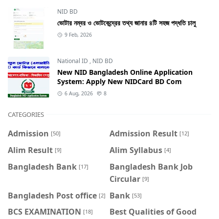
NID BD
ভোটার নম্বর ও ভোটকেন্দ্রের তথ্য জানার ৪টি সহজ পদ্ধতি চালু
9 Feb, 2026
National ID
,
NID BD
New NID Bangladesh Online Application
System: Apply New NIDCard BD Com
6 Aug, 2026
8
CATEGORIES
Admission
Admission Result
[50]
[12]
Alim Result
Alim Syllabus
[9]
[4]
Bangladesh Bank
Bangladesh Bank Job
[17]
Circular
[9]
Bangladesh Post office
Bank
[2]
[53]
BCS EXAMINATION
Best Qualities of Good
[18]