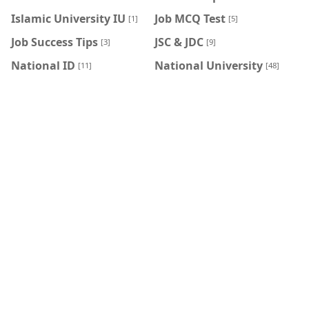
Islamic University IU
Job MCQ Test
[1]
[5]
Job Success Tips
JSC & JDC
[3]
[9]
National ID
National University
[11]
[48]
National University
NCTB BOOKS
[1]
Results
[25]
NID BD
Nobel Prize
[16]
[6]
NTRCA
NTRCA Written
[50]
Syllabus
[5]
NU CGPA Calculator
NU Vaccine
[2]
[2]
PDF2Image
Railway Ticket
[1]
[2]
Result
Routine
[19]
[38]
Scholarship
Sonali Bank Job
[42]
[4]
SSC
SSC Result
[12]
[22]