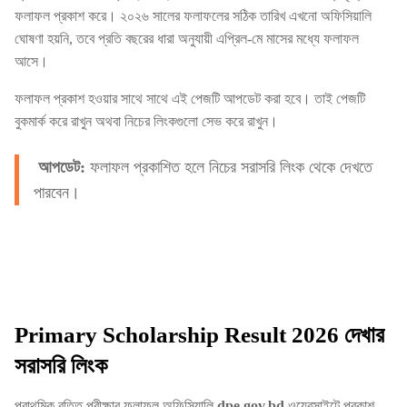
ফলাফল প্রকাশ করে। ২০২৬ সালের ফলাফলের সঠিক তারিখ এখনো অফিসিয়ালি
ঘোষণা হয়নি, তবে প্রতি বছরের ধারা অনুযায়ী এপ্রিল-মে মাসের মধ্যে ফলাফল
আসে।
ফলাফল প্রকাশ হওয়ার সাথে সাথে এই পেজটি আপডেট করা হবে। তাই পেজটি
বুকমার্ক করে রাখুন অথবা নিচের লিংকগুলো সেভ করে রাখুন।
আপডেট:
ফলাফল প্রকাশিত হলে নিচের সরাসরি লিংক থেকে দেখতে
পারবেন।
Primary Scholarship Result 2026 দেখার
সরাসরি লিংক
প্রাথমিক বৃত্তি পরীক্ষার ফলাফল অফিসিয়ালি
dpe.gov.bd
ওয়েবসাইটে প্রকাশ