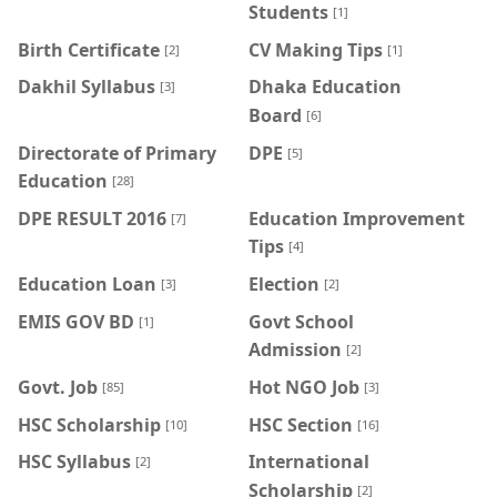
Students
[1]
Birth Certificate
CV Making Tips
[2]
[1]
Dakhil Syllabus
Dhaka Education
[3]
Board
[6]
Directorate of Primary
DPE
[5]
Education
[28]
DPE RESULT 2016
Education Improvement
[7]
Tips
[4]
Education Loan
Election
[3]
[2]
EMIS GOV BD
Govt School
[1]
Admission
[2]
Govt. Job
Hot NGO Job
[85]
[3]
HSC Scholarship
HSC Section
[10]
[16]
HSC Syllabus
International
[2]
Scholarship
[2]