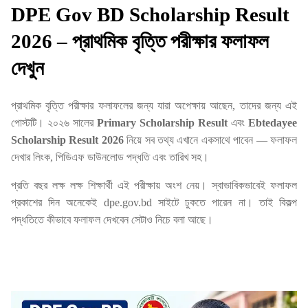
DPE Gov BD Scholarship Result
2026 – প্রাথমিক বৃত্তি পরীক্ষার ফলাফল
দেখুন
প্রাথমিক বৃত্তি পরীক্ষার ফলাফলের জন্য যারা অপেক্ষায় আছেন, তাদের জন্য এই
পোস্টটি। ২০২৬ সালের
Primary Scholarship Result
এবং
Ebtedayee
Scholarship Result 2026
নিয়ে সব তথ্য এখানে একসাথে পাবেন — ফলাফল
দেখার লিংক, পিডিএফ ডাউনলোড পদ্ধতি এবং তারিখ সহ।
প্রতি বছর লক্ষ লক্ষ শিক্ষার্থী এই পরীক্ষায় অংশ নেয়। স্বাভাবিকভাবেই ফলাফল
প্রকাশের দিন অনেকেই dpe.gov.bd সাইটে ঢুকতে পারেন না। তাই বিকল্প
পদ্ধতিতে কীভাবে ফলাফল দেখবেন সেটাও নিচে বলা আছে।