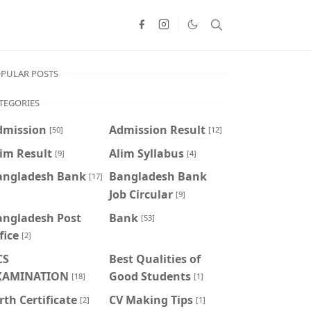
PULAR POSTS
TEGORIES
dmission
Admission Result
[50]
[12]
im Result
Alim Syllabus
[9]
[4]
angladesh Bank
Bangladesh Bank
[17]
Job Circular
[9]
angladesh Post
Bank
[53]
fice
[2]
CS
Best Qualities of
XAMINATION
Good Students
[18]
[1]
rth Certificate
CV Making Tips
[2]
[1]