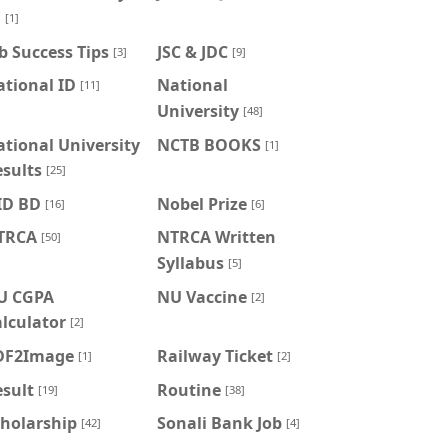
U
[1]
b Success Tips
JSC & JDC
[3]
[9]
tional ID
National
[11]
University
[48]
tional University
NCTB BOOKS
[1]
sults
[25]
ID BD
Nobel Prize
[16]
[6]
TRCA
NTRCA Written
[50]
Syllabus
[5]
U CGPA
NU Vaccine
[2]
lculator
[2]
DF2Image
Railway Ticket
[1]
[2]
sult
Routine
[19]
[38]
cholarship
Sonali Bank Job
[42]
[4]