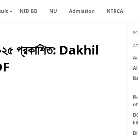
sult
NID BD
NU
Admission
NTRCA
PO
 ২০২৫ প্রকাশিত: Dakhil
CA
A
DF
Al
B
B
of
B
E
Bi