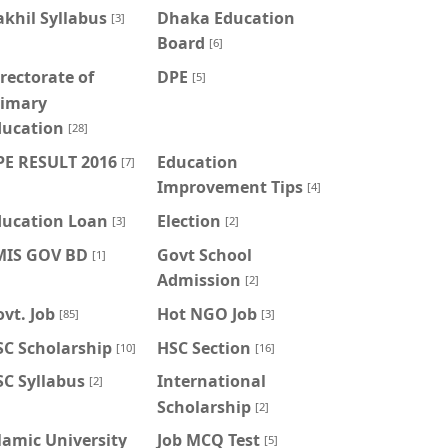
khil Syllabus
Dhaka Education
[3]
Board
[6]
rectorate of
DPE
[5]
rimary
ducation
[28]
PE RESULT 2016
Education
[7]
Improvement Tips
[4]
ducation Loan
Election
[3]
[2]
MIS GOV BD
Govt School
[1]
Admission
[2]
vt. Job
Hot NGO Job
[85]
[3]
SC Scholarship
HSC Section
[10]
[16]
C Syllabus
International
[2]
Scholarship
[2]
lamic University
Job MCQ Test
[5]