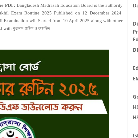
Da
tine PDF:
Bangladesh Madrasah Education Board is the authority
Dakhil Exam Routine 2025 Published on 12 December 2024,
 Examination will Started from 10 April 2025 along with other
Di
 with কুরআন মাজিদ ও তাজভিদ
P
E
D
E
E
Go
H
HS
Is