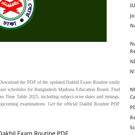
I
Jo
Na
Na
Re
N
N
ownload the PDF of the updated Dakhil Exam Routine easily
N
 exam schedules for Bangladesh Madrasa Education Board. Find
Ca
am Time Table 2025, including subject-wise dates and timings.
e upcoming examinations. Get the official Dakhil Routine PDF
P
Re
S
শিত: Dakhil Exam Routine PDF