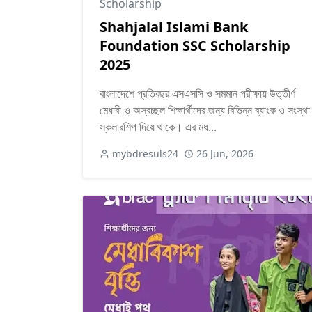
Scholarship
Shahjalal Islami Bank
Foundation SSC Scholarship
2025
বাংলাদেশে প্রতিবছর এসএসসি ও সমমান পরীক্ষায় উত্তীর্ণ
মেধাবী ও অস্বচ্ছল শিক্ষার্থীদের জন্য বিভিন্ন ব্যাংক ও সংস্থা
স্কলারশিপ দিয়ে থাকে। এর মধ...
mybdresuls24
26 Jun, 2026