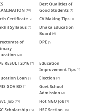
CS
Best Qualities of
XAMINATION
Good Students
[18]
[1]
rth Certificate
CV Making Tips
[2]
[1]
khil Syllabus
Dhaka Education
[3]
Board
[6]
rectorate of
DPE
[5]
rimary
ducation
[28]
PE RESULT 2016
Education
[7]
Improvement Tips
[4]
ducation Loan
Election
[3]
[2]
MIS GOV BD
Govt School
[1]
Admission
[2]
vt. Job
Hot NGO Job
[85]
[3]
SC Scholarship
HSC Section
[10]
[16]