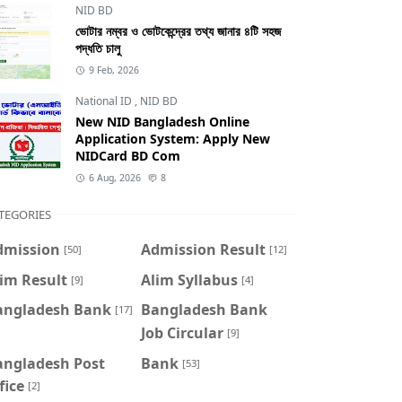
NID BD
ভোটার নম্বর ও ভোটকেন্দ্রের তথ্য জানার ৪টি সহজ
পদ্ধতি চালু
9 Feb, 2026
National ID
,
NID BD
New NID Bangladesh Online
Application System: Apply New
NIDCard BD Com
6 Aug, 2026
8
TEGORIES
dmission
Admission Result
[50]
[12]
im Result
Alim Syllabus
[9]
[4]
angladesh Bank
Bangladesh Bank
[17]
Job Circular
[9]
angladesh Post
Bank
[53]
fice
[2]