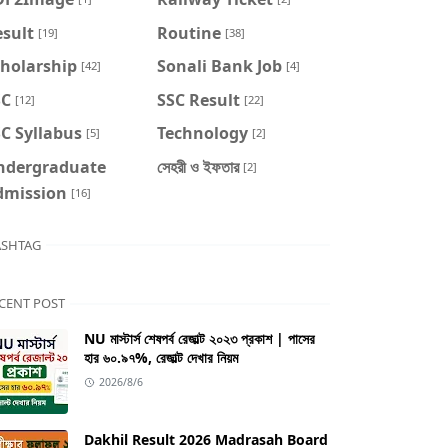
sult
Routine
[19]
[38]
cholarship
Sonali Bank Job
[42]
[4]
SC
SSC Result
[12]
[22]
C Syllabus
Technology
[5]
[2]
ndergraduate
সেহরী ও ইফতার
[2]
dmission
[16]
SHTAG
CENT POST
NU মাস্টার্স শেষপর্ব রেজাল্ট ২০২৩ প্রকাশ | পাসের
হার ৬০.৯৭%, রেজাল্ট দেখার নিয়ম
2026/8/6
Dakhil Result 2026 Madrasah Board