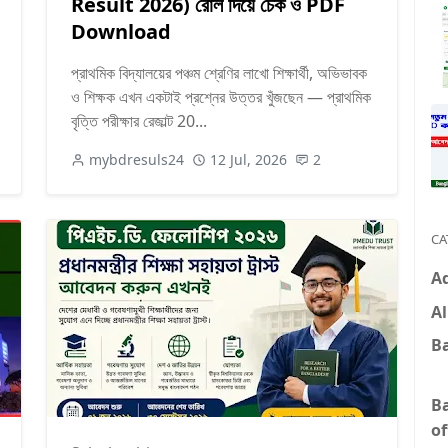
Result 2026) রোল দিয়ে চেক ও PDF
Download
প্রাথমিক বিদ্যালয়ের পঞ্চম শ্রেণির লাখো শিক্ষার্থী, অভিভাবক
ও শিক্ষক এখন একটাই প্রশ্নের উত্তর খুঁজছেন — প্রাথমিক
বৃত্তি পরীক্ষার রেজাল্ট 20...
mybdresuls24
12 Jul, 2026
2
CA
A
Al
B
B
of