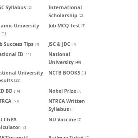
C Syllabus
International
[2]
Scholarship
[2]
lamic University
Job MCQ Test
[5]
U
[1]
b Success Tips
JSC & JDC
[3]
[9]
tional ID
National
[11]
University
[48]
tional University
NCTB BOOKS
[1]
sults
[25]
ID BD
Nobel Prize
[16]
[6]
TRCA
NTRCA Written
[50]
Syllabus
[5]
U CGPA
NU Vaccine
[2]
lculator
[2]
DF2Image
Railway Ticket
[1]
[2]