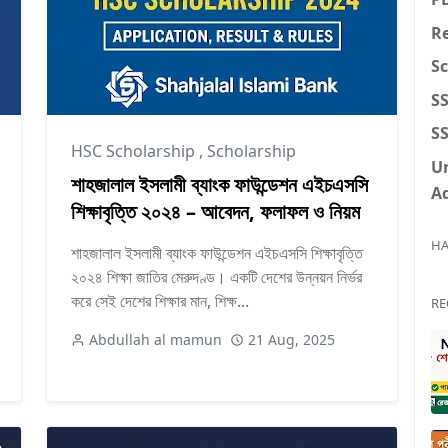
Re
S
S
SS
HSC Scholarship
,
Scholarship
U
শাহজালাল ইসলামী ব্যাংক ফাউন্ডেশন এইচএসসি
A
শিক্ষাবৃত্তি ২০২৪ – আবেদন, ফলাফল ও নিয়ম
HA
শাহজালাল ইসলামী ব্যাংক ফাউন্ডেশন এইচএসসি শিক্ষাবৃত্তি
২০২৪ শিক্ষা জাতির মেরুদণ্ড। একটি দেশের উন্নয়ন নির্ভর
করে সেই দেশের শিক্ষার মান, শিক্ষ...
RE
Abdullah al mamun
21 Aug, 2025