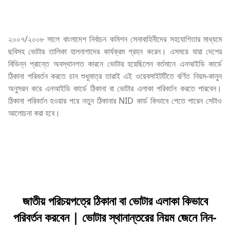
২০০৭/২০০৮ সালে বাংলাদেশ নির্বাচন কমিশন সেনাবাহিনীদের সহযোগিতার মাধ্যমে
ছবিসহ ভোটার তালিকা হালনাগাদের কার্যক্রম গ্রহন করেন। এসময়ে যারা দেশের
বিভিন্ন প্রান্তে অবস্থানগত কারনে ভোটার হয়েছিলেন বর্তমানে এনআইডি কার্ডে
ঠিকানা পরিবর্তন করতে চান শুধুমাত্র তারাই এই ওয়েবসাইটটিতে বর্ণিত নিয়ম-কানুন
অনুসরন করে এনআইডি কার্ডে ঠিকানা বা ভোটার এলাকা পরিবর্তন করতে পারবেন।
ঠিকানা পরিবর্তন হওয়ার পরে নতুন ঠিকানার NID কার্ড কিভাবে পেতে পারেন সেটাও
আলোচনা করা হবে।
জাতীয় পরিচয়পত্রে ঠিকানা বা ভোটার এলাকা কিভাবে
পরিবর্তন করবেন | ভোটার স্থানান্তরের নিয়ম জেনে নিন-