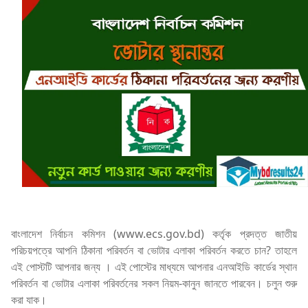
বাংলাদেশ নির্বাচন কমিশন (www.ecs.gov.bd) কর্তৃক প্রদত্ত জাতীয়
পরিচয়পত্রে আপনি ঠিকানা পরিবর্তন বা ভোটার এলাকা পরিবর্তন করতে চান? তাহলে
এই পোস্টটি আপনার জন্য । এই পোস্টের মাধ্যমে আপনার এনআইডি কার্ডের স্থান
পরিবর্তন বা ভোটার এলাকা পরিবর্তনের সকল নিয়ম-কানুন জানতে পারবেন। চলুন শুরু
করা যাক।