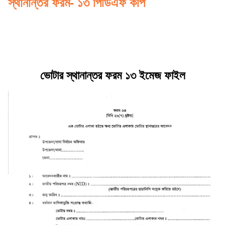
স্থানান্তর ফরম- ১৩ পিডিএফ কপি
ভোটার স্থানান্তর ফরম ১৩ ইমেজ ফাইল