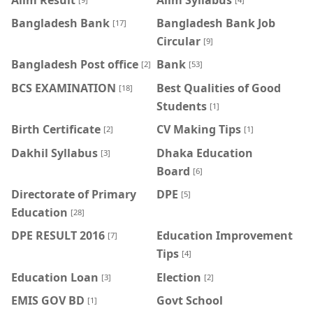
Bangladesh Bank
Bangladesh Bank Job
[17]
Circular
[9]
Bangladesh Post office
Bank
[2]
[53]
BCS EXAMINATION
Best Qualities of Good
[18]
Students
[1]
Birth Certificate
CV Making Tips
[2]
[1]
Dakhil Syllabus
Dhaka Education
[3]
Board
[6]
Directorate of Primary
DPE
[5]
Education
[28]
DPE RESULT 2016
Education Improvement
[7]
Tips
[4]
Education Loan
Election
[3]
[2]
EMIS GOV BD
Govt School
[1]