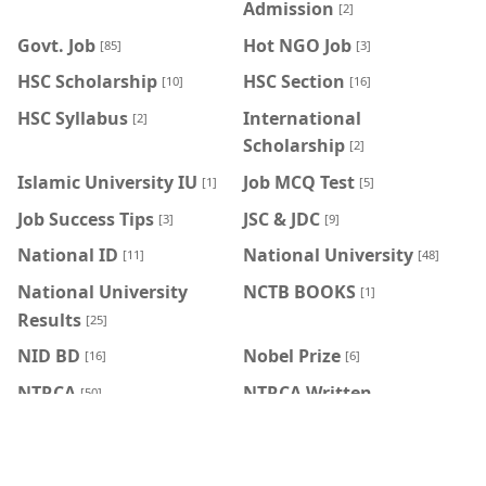
Admission
[2]
Govt. Job
Hot NGO Job
[85]
[3]
HSC Scholarship
HSC Section
[10]
[16]
HSC Syllabus
International
[2]
Scholarship
[2]
Islamic University IU
Job MCQ Test
[1]
[5]
Job Success Tips
JSC & JDC
[3]
[9]
National ID
National University
[11]
[48]
National University
NCTB BOOKS
[1]
Results
[25]
NID BD
Nobel Prize
[16]
[6]
NTRCA
NTRCA Written
[50]
Syllabus
[5]
NU CGPA Calculator
NU Vaccine
[2]
[2]