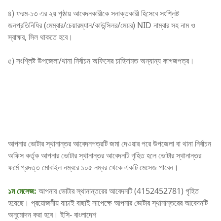
৪) ফরম-১৩ এর ২য় পৃষ্ঠায় আবেদনকারীকে সনাক্তকারী হিসেবে সংশ্লিষ্ট
জনপ্রতিনিধির (মেম্বার/চেয়ারম্যান/কাউন্সিলর/মেয়র) NID নাম্বার সহ নাম ও
স্বাক্ষর, সিল থাকতে হবে।
৫) সংশ্লিষ্ট উপজেলা/থানা নির্বাচন অফিসের চাহিদামত অন্যান্য কাগজপত্র।
আপনার ভোটার স্থানান্তর আবেদনপত্রটি জমা দেওয়ার পরে উপজেলা বা থানা নির্বাচন
অফিস কর্তৃক আপনার ভোটার স্থানান্তর আবেদনটি গৃহিত হলে ভোটার স্থানান্তর
ফর্মে প্রদত্ত মোবাইল নম্বরে ১০৫ নম্বর থেকে একটি মেসেজ পাবেন।
১ম মেসেজ:
আপনার ভোটার স্থানান্তরের আবেদনটি (4152452781) গৃহিত
হয়েছে। প্রয়োজনীয় যাচাই বাছাই সাপেক্ষে আপনার ভোটার স্থানান্তরের আবেদনটি
অনুমোদন করা হবে। ইসি- বাংলাদেশ